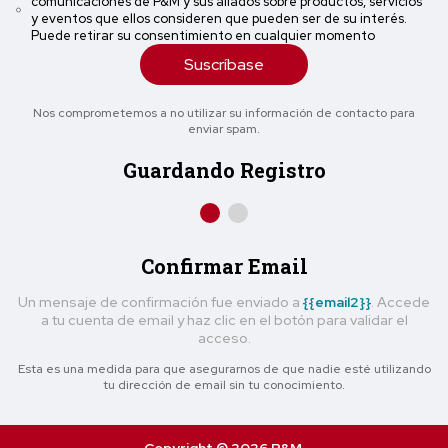
comunicaciones de P&M y sus aliados sobre productos, servicios
y eventos que ellos consideren que pueden ser de su interés.
Puede retirar su consentimiento en cualquier momento
Suscríbase
Nos comprometemos a no utilizar su información de contacto para
enviar spam.
Guardando Registro
Confirmar Email
Un mensaje de confirmación fue enviado a
{{email2}}
. Accede
a tu cuenta de email y haz clic en el botón para validar el
acceso.
Esta es una medida para que asegurarnos de que nadie esté utilizando
tu dirección de email sin tu conocimiento.
Copyright © 2026 P&M.