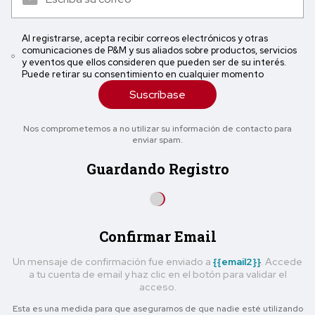
Al registrarse, acepta recibir correos electrónicos y otras
comunicaciones de P&M y sus aliados sobre productos, servicios
y eventos que ellos consideren que pueden ser de su interés.
Puede retirar su consentimiento en cualquier momento
Suscríbase
Nos comprometemos a no utilizar su información de contacto para
enviar spam.
Guardando Registro
Confirmar Email
Un mensaje de confirmación fue enviado a
{{email2}}
. Accede
a tu cuenta de email y haz clic en el botón para validar el
acceso.
Esta es una medida para que asegurarnos de que nadie esté utilizando