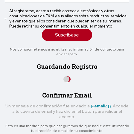
Al registrarse, acepta recibir correos electrónicos y otras
comunicaciones de P&M y sus aliados sobre productos, servicios
y eventos que ellos consideren que pueden ser de su interés.
Puede retirar su consentimiento en cualquier momento
Suscríbase
Nos comprometemos a no utilizar su información de contacto para
enviar spam.
Guardando Registro
Confirmar Email
Un mensaje de confirmación fue enviado a
{{email2}}
. Accede
a tu cuenta de email y haz clic en el botón para validar el
acceso.
Esta es una medida para que asegurarnos de que nadie esté utilizando
tu dirección de email sin tu conocimiento.