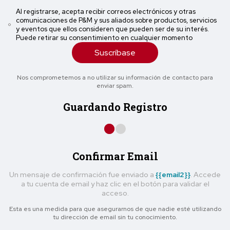
Al registrarse, acepta recibir correos electrónicos y otras
comunicaciones de P&M y sus aliados sobre productos, servicios
y eventos que ellos consideren que pueden ser de su interés.
Puede retirar su consentimiento en cualquier momento
Suscríbase
Nos comprometemos a no utilizar su información de contacto para
enviar spam.
Guardando Registro
Confirmar Email
Un mensaje de confirmación fue enviado a
{{email2}}
. Accede
a tu cuenta de email y haz clic en el botón para validar el
acceso.
Esta es una medida para que asegurarnos de que nadie esté utilizando
tu dirección de email sin tu conocimiento.