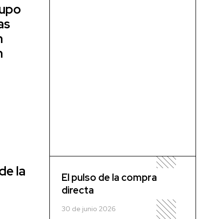
rupo
as
n
n
de la
El pulso de la compra
directa
30 de junio 2026