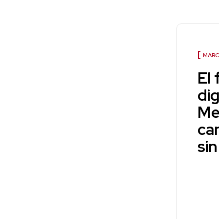
MARC
El 
dig
Me
ca
si