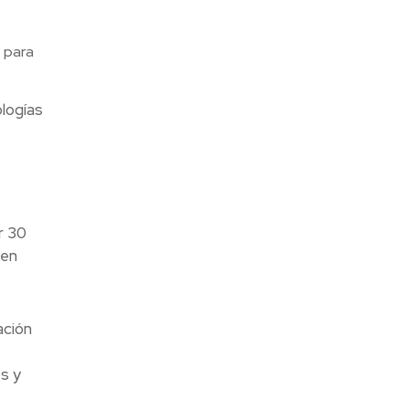
 para
logías
r 30
 en
ación
s y