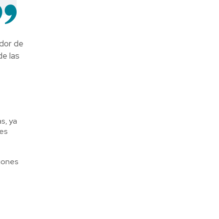
dor de
de las
s, ya
nes
siones