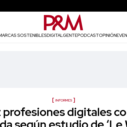
MARCAS SOSTENIBLES
DIGITAL
GENTE
PODCAST
OPINIÓN
EVE
INFORMES
z profesiones digitales c
a según estudio de ‘Le