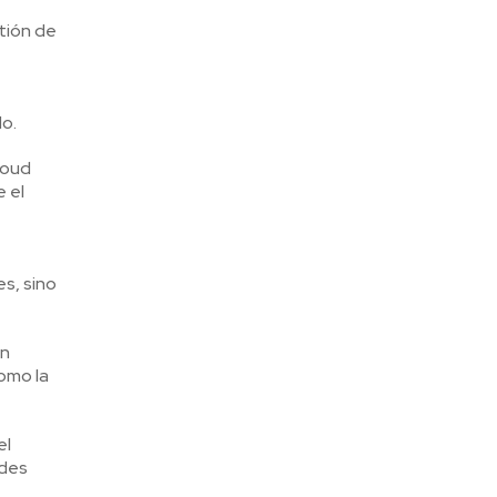
tión de
o.
loud
 el
s, sino
on
omo la
el
edes