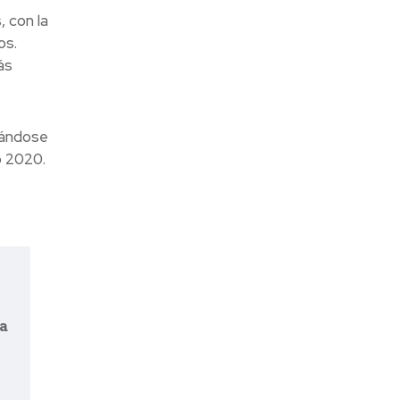
 con la
os.
ás
ejándose
o 2020.
a