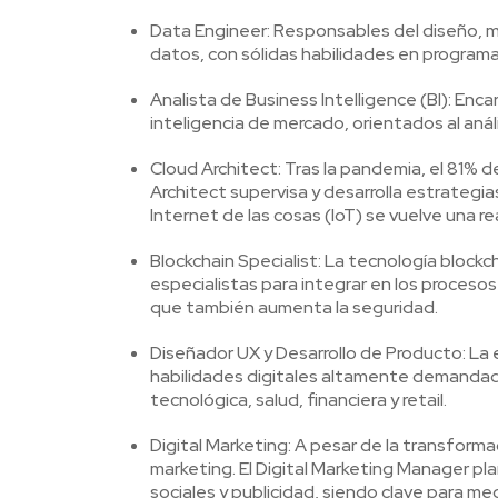
Data Engineer: Responsables del diseño, ma
datos, con sólidas habilidades en program
Analista de Business Intelligence (BI): Enc
inteligencia de mercado, orientados al aná
Cloud Architect: Tras la pandemia, el 81% 
Architect supervisa y desarrolla estrategi
Internet de las cosas (IoT) se vuelve una re
Blockchain Specialist: La tecnología bloc
especialistas para integrar en los procesos
que también aumenta la seguridad.
Diseñador UX y Desarrollo de Producto: La e
habilidades digitales altamente demandadas
tecnológica, salud, financiera y retail.
Digital Marketing: A pesar de la transforma
marketing. El Digital Marketing Manager pl
sociales y publicidad, siendo clave para med