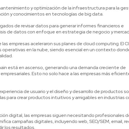
ntenimiento y optimización de la infraestructura para la ges
ación y conocimientos en tecnologías de big data.
argados de revisar datos para generar informes financieros e
lisis de datos con enfoque en estrategia de negocio y mercad
de las empresas aceleraron sus planes de cloud computing. El C
as operativas en la nube, siendo esencial en un contexto donde
alidad.
kchain está en ascenso, generando una demanda creciente de
 empresariales. Esto no solo hace a las empresas más eficiente
xperiencia de usuario y el diseño y desarrollo de productos s
 para crear productos intuitivos y amigables en industrias c
ción digital, las empresas siguen necesitando profesionales d
anifica campañas digitales, incluyendo web, SEO/SEM, email, r
ir los resultados.