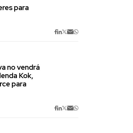
res para
va no vendrá
lenda Kok,
rce para