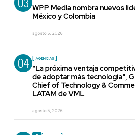
03
WPP Media nombra nuevos líde
México y Colombia
agosto 5, 2026
04
AGENCIAS
"La próxima ventaja competiti
de adoptar más tecnología", G
Chief of Technology & Comme
LATAM de VML
agosto 5, 2026