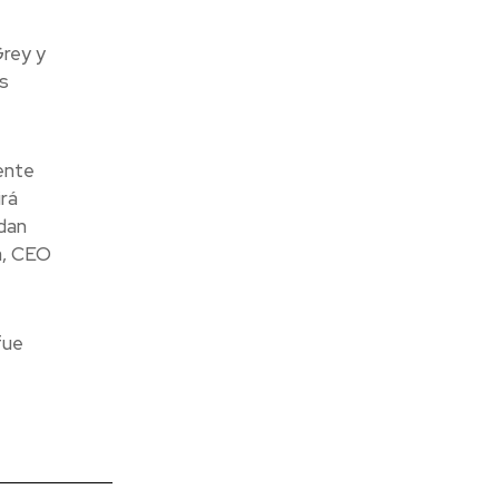
Grey y
s
ente
irá
dan
a, CEO
fue