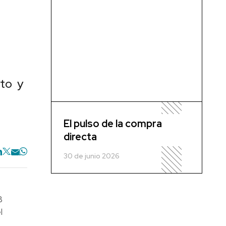
eto y
El pulso de la compra
directa
30 de junio 2026
B
l