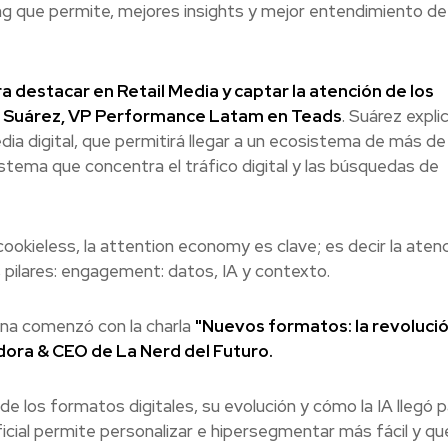
ng que permite, mejores insights y mejor entendimiento de
a destacar en Retail Media y captar la atención de los
o Suárez, VP Performance Latam en Teads
. Suárez expli
edia digital, que permitirá llegar a un ecosistema de más de
istema que concentra el tráfico digital y las búsquedas de
ookieless, la attention economy es clave; es decir la aten
s pilares: engagement: datos, IA y contexto.
na comenzó con la charla
"Nuevos formatos: la revolució
dadora & CEO de La Nerd del Futuro.
de los formatos digitales, su evolución y cómo la IA llegó 
ificial permite personalizar e hipersegmentar más fácil y qu