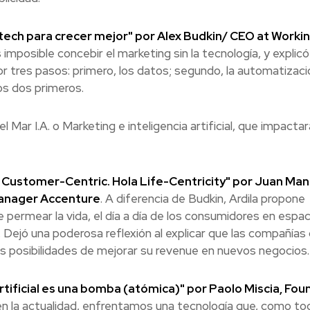
ch para crecer mejor" por Alex Budkin/ CEO at Workin
 imposible concebir el marketing sin la tecnología, y explicó
 tres pasos: primero, los datos; segundo, la automatizaci
los dos primeros.
 Mar I.A. o Marketing e inteligencia artificial, que impactar
 Customer-Centric. Hola Life-Centricity" por Juan Man
Manager Accenture
. A diferencia de Budkin, Ardila propone
e permear la vida, el día a día de los consumidores en espac
etc. Dejó una poderosa reflexión al explicar que las compañías
ás posibilidades de mejorar su revenue en nuevos negocios.
rtificial es una bomba (atómica)" por Paolo Miscia, Fou
 en la actualidad, enfrentamos una tecnología que, como to