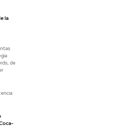
e la
entas
egia
ords, de
er
tencia
o
 Coca-