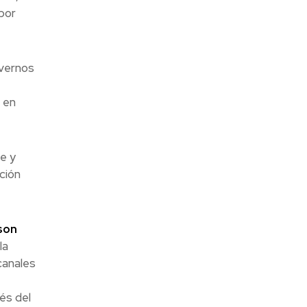
por
lvernos
 en
e y
ción
son
la
canales
és del