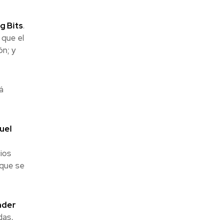
g Bits
.
 que el
ón; y
á
uel
ios
 que se
nder
das,