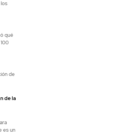
 los
có qué
 100
ción de
n de la
para
e es un