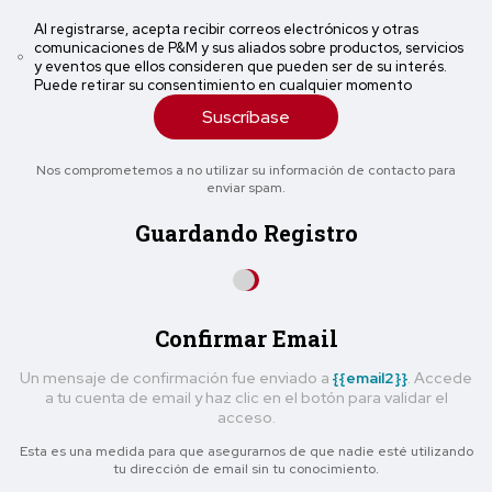
Al registrarse, acepta recibir correos electrónicos y otras
comunicaciones de P&M y sus aliados sobre productos, servicios
y eventos que ellos consideren que pueden ser de su interés.
Puede retirar su consentimiento en cualquier momento
Suscríbase
Nos comprometemos a no utilizar su información de contacto para
enviar spam.
Guardando Registro
Confirmar Email
Un mensaje de confirmación fue enviado a
{{email2}}
. Accede
a tu cuenta de email y haz clic en el botón para validar el
acceso.
Esta es una medida para que asegurarnos de que nadie esté utilizando
tu dirección de email sin tu conocimiento.