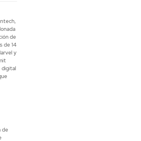
intech,
rdonada
ción de
s de 14
arvel y
mit
digital
que
a de
e