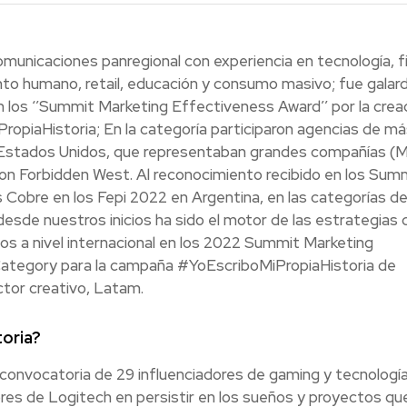
comunicaciones panregional con experiencia en tecnología, f
nto humano, retail, educación y consumo masivo; fue gala
n los ‘’Summit Marketing Effectiveness Award’’ por la crea
ropiaHistoria; En la categoría participaron agencias de má
e Estados Unidos, que representaban grandes compañías (M
on Forbidden West. Al reconocimiento recibido en los Sum
Cobre en los Fepi 2022 en Argentina, en las categorías de 
desde nuestros inicios ha sido el motor de las estrategias 
os a nivel internacional en los 2022 Summit Marketing
Category para la campaña #YoEscriboMiPropiaHistoria de
tor creativo, Latam.
oria?
 convocatoria de 29 influenciadores de gaming y tecnologí
ores de Logitech en persistir en los sueños y proyectos qu