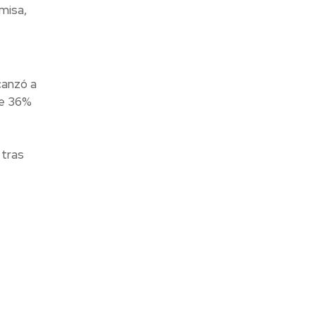
amisa,
canzó a
de 36%
 tras