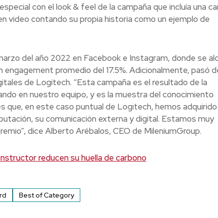
 especial con el look & feel de la campaña que incluía una c
e en video contando su propia historia como un ejemplo de
arzo del año 2022 en Facebook e Instagram, donde se al
 un engagement promedio del 17.5%. Adicionalmente, pasó 
gitales de Logitech. “Esta campaña es el resultado de la
ando en nuestro equipo, y es la muestra del conocimiento
 que, en este caso puntual de Logitech, hemos adquirido
putación, su comunicación externa y digital. Estamos muy
 premio”, dice Alberto Arébalos, CEO de MileniumGroup.
structor reducen su huella de carbono
rd
Best of Category