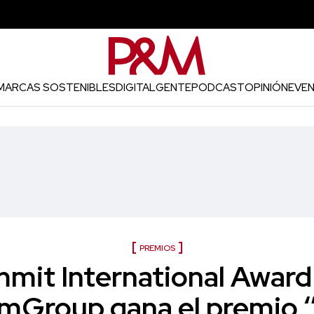
MARCAS SOSTENIBLES
DIGITAL
GENTE
PODCAST
OPINIÓN
EVE
PREMIOS
mmit International Award 
mGroup gana el premio ‘