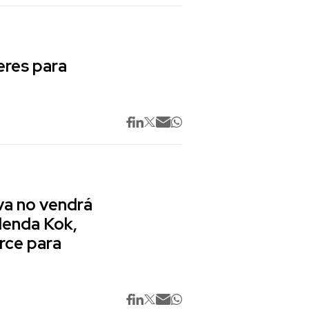
res para
va no vendrá
lenda Kok,
rce para