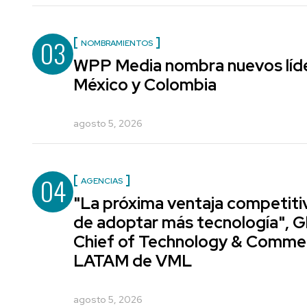
03
NOMBRAMIENTOS
WPP Media nombra nuevos líde
México y Colombia
agosto 5, 2026
04
AGENCIAS
"La próxima ventaja competiti
de adoptar más tecnología", G
Chief of Technology & Comme
LATAM de VML
agosto 5, 2026