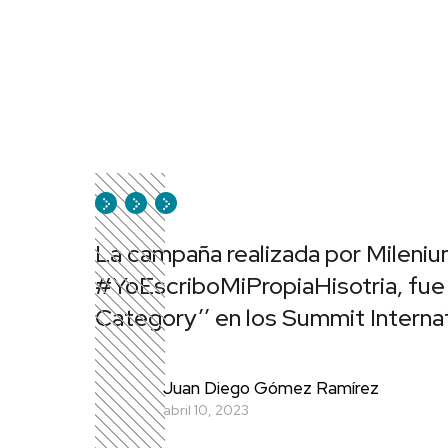
La campaña realizada por Mileni
#YoEscriboMiPropiaHisotria, fue 
Category’’ en los Summit Interna
Juan Diego Gómez Ramírez
abril 10, 2023