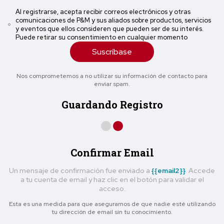
Al registrarse, acepta recibir correos electrónicos y otras
comunicaciones de P&M y sus aliados sobre productos, servicios
y eventos que ellos consideren que pueden ser de su interés.
Puede retirar su consentimiento en cualquier momento
Suscríbase
Nos comprometemos a no utilizar su información de contacto para
enviar spam.
Guardando Registro
Confirmar Email
Un mensaje de confirmación fue enviado a
{{email2}}
. Accede
a tu cuenta de email y haz clic en el botón para validar el
acceso.
Esta es una medida para que asegurarnos de que nadie esté utilizando
tu dirección de email sin tu conocimiento.