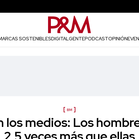
MARCAS SOSTENIBLES
DIGITAL
GENTE
PODCAST
OPINIÓN
EVE
8M
n los medios: Los hombr
2,5 veces más que ellas