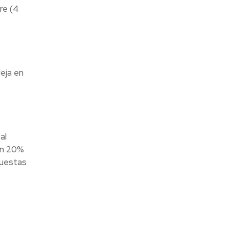
re (4
leja en
al
un 20%
puestas
s