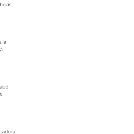
ticias
 la
ta
alud,
s
cadora.