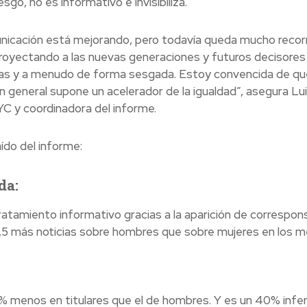
sgo, no es informativo e invisibiliza.
nicación está mejorando, pero todavía queda mucho recorri
oyectando a las nuevas generaciones y futuros decisores
las y a menudo de forma sesgada. Estoy convencida de que
en general supone un acelerador de la igualdad”, asegura Lu
C y coordinadora del informe.
ído del informe:
da:
tamiento informativo gracias a la aparición de correspons
2,5 más noticias sobre hombres que sobre mujeres en los m
% menos en titulares que el de hombres. Y es un 40% infer