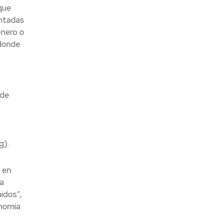
que
entadas
énero o
 donde
 de
g).
 en
ía
idos”,
onomía