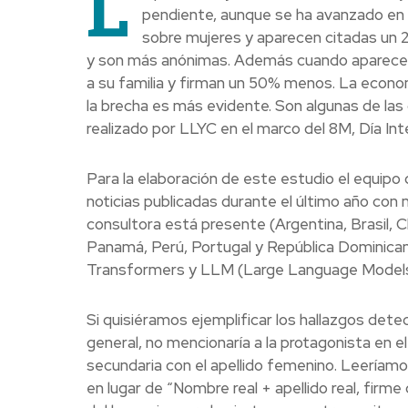
L
pendiente, aunque se ha avanzado en 
sobre mujeres y aparecen citadas un 2
y son más anónimas. Además cuando aparecen 
a su familia y firman un 50% menos. La economí
la brecha es más evidente. Son algunas de las
realizado por LLYC en el marco del 8M, Día Inte
Para la elaboración de este estudio el equipo
noticias publicadas durante el último año con m
consultora está presente (Argentina, Brasil, 
Panamá, Perú, Portugal y República Dominican
Transformers y LLM (Large Language Models)
Si quisiéramos ejemplificar los hallazgos det
general, no mencionaría a la protagonista en el
secundaria con el apellido femenino. Leeríamo
en lugar de “Nombre real + apellido real, firm