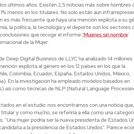
los últimos años. Existen 2,5 noticias más sobre hombres 
1% menos en los titulares. No solo están aún infrarrepres
es más frecuente que haya una mención explícita a su g
a, la política, la tecnología y el deporte son los sectores
 conclusiones que recoge el informe
‘Mujeres sin nombre
’
rnacional de la Mujer.
 de Deep Digital Business de LLYC ha analizado 14 millones
ención explícita al género en los 12 países en los que la
Chile, Colombia, Ecuador, España, Estados Unidos, México,
a). En la investigación ha empleado modelos basados en
 así como técnicas de NLP (Natural Language Processin
ectados en el estudio: nos encontramos con una noticia que,
 titular y como mucho, se referiría a ella como una categor
s: “Una mujer podría ser la nueva presidenta de Estados Un
e candidata a la presidencia de Estados Unidos”. Parece ec