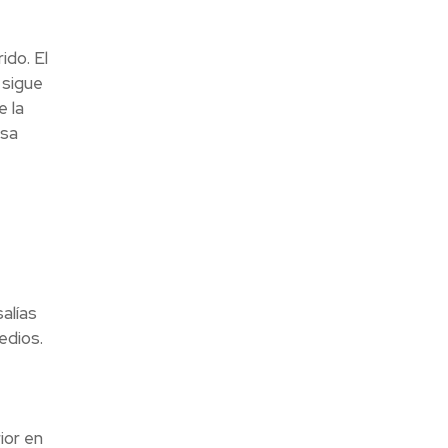
do. El
 sigue
 la
isa
alías
edios.
ior en