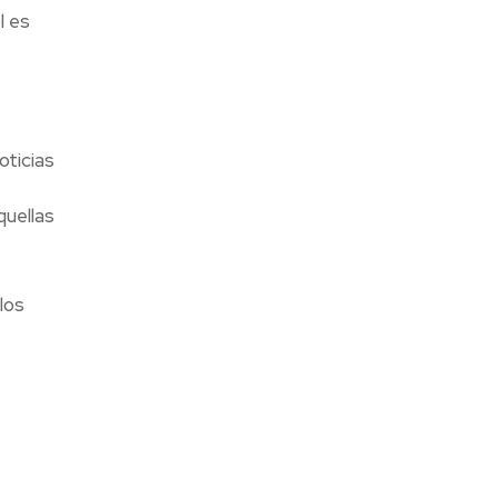
l es
oticias
quellas
los