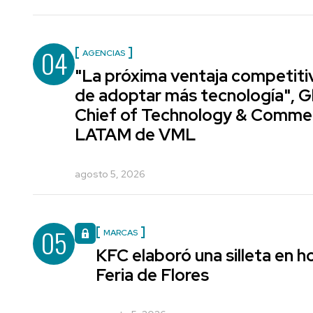
04
AGENCIAS
"La próxima ventaja competiti
de adoptar más tecnología", G
Chief of Technology & Comme
LATAM de VML
agosto 5, 2026
05
MARCAS
KFC elaboró una silleta en h
Feria de Flores