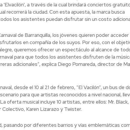
'Elvacilón', a través de la cual brindará conciertos gratuit
ual recorrerá la ciudad. Con esta apuesta, la marca busca
todos los asistentes puedan disfrutar sin un costo adiciona
rnaval de Barranquilla, los jóvenes quieren poder acceder 
frutarlos en compañía de los suyos. Por eso, con el objeti
 alegre, queremos ofrecer un espectáculo al alcance de todo
arnaval para que todos los asistentes disfruten de la músic
 barreras adicionales”, explica Diego Pomareda, director de M
val, desde el 10 al 21 de febrero, “El Vacilón”, un bus de d
scenario para que artistas reconocidos a nivel nacional, lle
a oferta musical incluye 10 artistas, entre ellos: Mr. Black,
 Colectivo, Karen Lizarazo y Twister.
ad, pasando por diferentes barrios y vías emblemáticas com