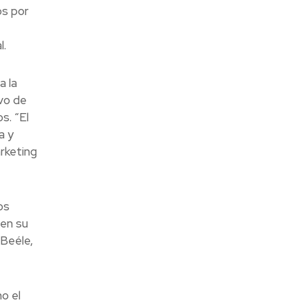
os por
l.
a la
vo de
s. “El
a y
arketing
os
ven su
 Beéle,
o el