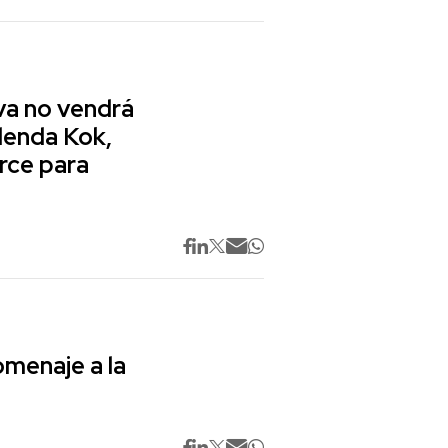
va no vendrá
lenda Kok,
rce para
omenaje a la