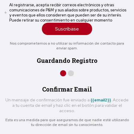
Al registrarse, acepta recibir correos electrónicos y otras
comunicaciones de P&M y sus aliados sobre productos, servicios
y eventos que ellos consideren que pueden ser de su interés.
Puede retirar su consentimiento en cualquier momento
Suscríbase
Nos comprometemos a no utilizar su información de contacto para
enviar spam.
Guardando Registro
Confirmar Email
Un mensaje de confirmación fue enviado a
{{email2}}
. Accede
a tu cuenta de email y haz clic en el botón para validar el
acceso.
Esta es una medida para que asegurarnos de que nadie esté utilizando
tu dirección de email sin tu conocimiento.