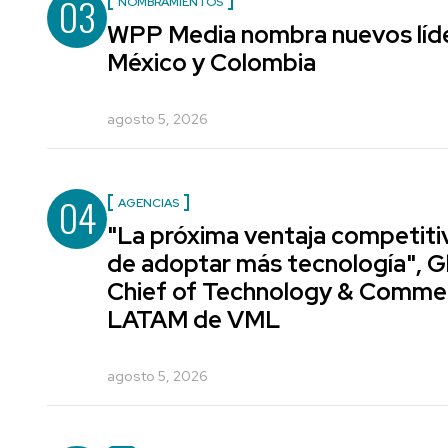
03
NOMBRAMIENTOS
WPP Media nombra nuevos líde
México y Colombia
agosto 5, 2026
04
AGENCIAS
"La próxima ventaja competiti
de adoptar más tecnología", G
Chief of Technology & Comme
LATAM de VML
agosto 5, 2026