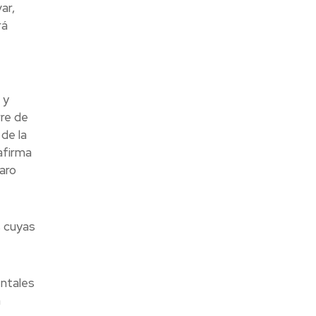
ar,
rá
 y
rre de
de la
afirma
aro
s cuyas
entales
n