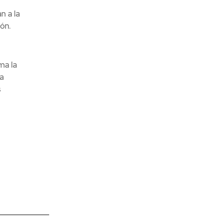
n a la
ón.
ma la
a
s