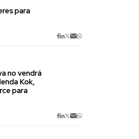
res para
va no vendrá
lenda Kok,
rce para