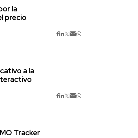
or la
l precio
cativo a la
nteractivo
 CMO Tracker