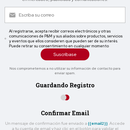
Al registrarse, acepta recibir correos electrónicos y otras
comunicaciones de P&M y sus aliados sobre productos, servicios
y eventos que ellos consideren que pueden ser de su interés.
Puede retirar su consentimiento en cualquier momento
Suscríbase
Nos comprometemos a no utilizar su información de contacto para
enviar spam.
Guardando Registro
Confirmar Email
Un mensaje de confirmación fue enviado a
{{email2}}
. Accede
a tu cuenta de email y haz clic en el botón para validar el