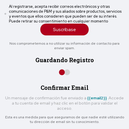
Al registrarse, acepta recibir correos electrónicos y otras
comunicaciones de P&M y sus aliados sobre productos, servicios
y eventos que ellos consideren que pueden ser de su interés.
Puede retirar su consentimiento en cualquier momento
Suscríbase
Nos comprometemos a no utilizar su información de contacto para
enviar spam.
Guardando Registro
Confirmar Email
Un mensaje de confirmación fue enviado a
{{email2}}
. Accede
a tu cuenta de email y haz clic en el botón para validar el
acceso.
Esta es una medida para que asegurarnos de que nadie esté utilizando
tu dirección de email sin tu conocimiento.