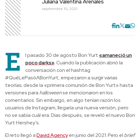
Juliana Valentina Arenales
septiembre 10, 2021
E
l pasado 30 de agosto Bon Yurt
«amaneció un
poco darks»
. Cuando la publicación abrió la
conversación con el hashtag
#QuéLePasóABonYurt, empezaron a surgir varias
teorías; desde la «primera comunión de Bon Yurt» hasta
versiones para
halloween
se mencionaron en los
comentarios. Sin embargo, en algo tenían razón los
usuarios de Instagram, llegaría una nueva versión, pero
no se sabía cuál era. Días después, se reveló el nuevo Bon
Yurt Hershey’s.
El reto llegó a
David Agency
en junio del 2021. Pero el
brief