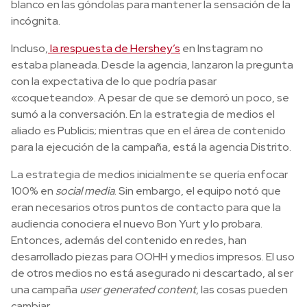
blanco en las góndolas para mantener la sensación de la
incógnita.
Incluso,
la respuesta de Hershey’s
en Instagram no
estaba planeada. Desde la agencia, lanzaron la pregunta
con la expectativa de lo que podría pasar
«coqueteando». A pesar de que se demoró un poco, se
sumó a la conversación.
En la estrategia de medios el
aliado es Publicis; mientras que en el área de contenido
para la ejecución de la campaña, está la agencia Distrito.
La estrategia de medios
inicialmente se quería enfocar
100% en
social media
. Sin embargo, el equipo notó que
eran necesarios otros puntos de contacto para que la
audiencia conociera el nuevo Bon Yurt y lo probara.
Entonces, además del contenido en redes, han
desarrollado piezas para OOHH y medios impresos. El uso
de otros medios no está asegurado ni descartado, al ser
una campaña
user generated content
, las cosas pueden
cambiar.