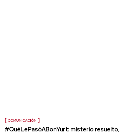
COMUNICACIÓN
#QuéLePasóABonYurt: misterio resuelto,