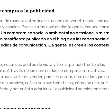
le compra a la publicidad
san de manera auténtica su manera de ver el mundo, comp
os y anhelos. Gracias a los contenidos la gente conoce cóm
.
Un compromiso social o ambiental no ocasiona la mis
un manifiesto publicado en el blog o en las redes sociale
dios de comunicación. ¡La gente les cree a los conten
presar sus puntos de vista y tomar partido frente a las
nte. A través de los contenidos se comparten iniciativas,
o importante es vender, pues es con los contenidos que un
o o servicio; cuáles son sus beneficios; cómo se usa; qué 
nde y por cuánto adquirirlo. La publicidad se mide en seg
s ¡mejor comunicación!