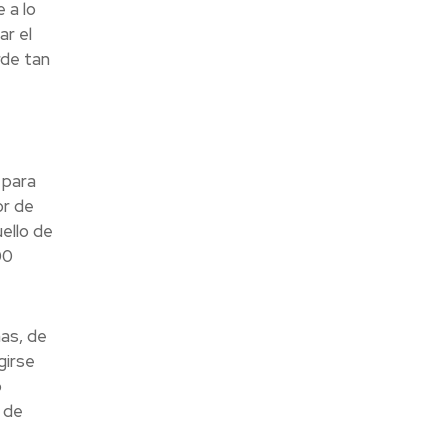
 a lo
ar el
rde tan
 para
or de
ello de
00
as, de
girse
o
o de