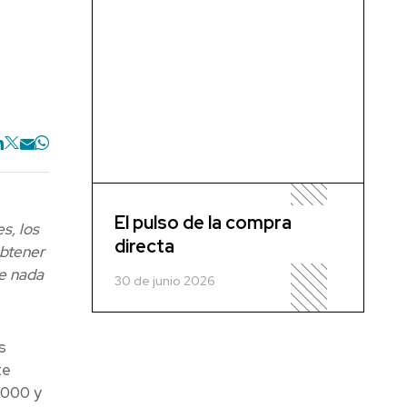
El pulso de la compra
s, los
directa
obtener
de nada
30 de junio 2026
s
te
 1000 y