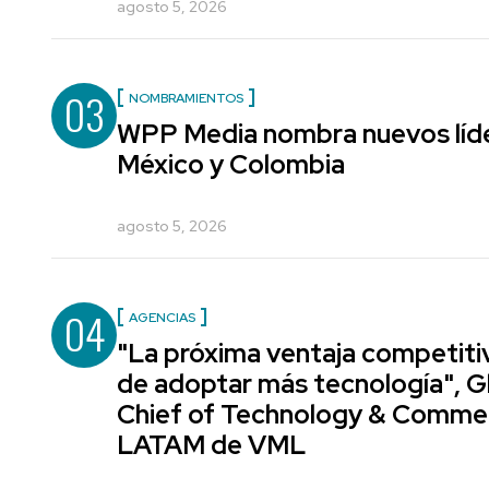
agosto 5, 2026
03
NOMBRAMIENTOS
WPP Media nombra nuevos líde
México y Colombia
agosto 5, 2026
04
AGENCIAS
"La próxima ventaja competiti
de adoptar más tecnología", G
Chief of Technology & Comme
LATAM de VML