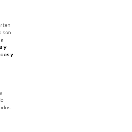
arten
o son
ma
s y
idos y
a
lo
undos