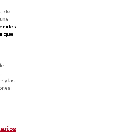
s, de
 una
tenidos
da que
de
a
e y las
iones
uarios