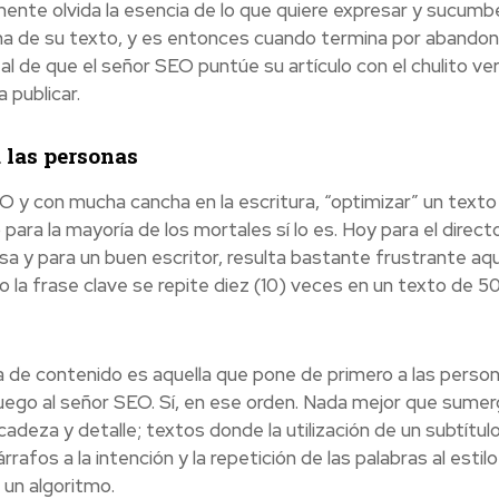
ente olvida la esencia de lo que quiere expresar y sucumbe
pina de su texto, y es entonces cuando termina por abandon
 tal de que el señor SEO puntúe su artículo con el chulito ve
 publicar.
 las personas
O y con mucha cancha en la escritura, “optimizar” un texto
para la mayoría de los mortales sí lo es. Hoy para el direct
y para un buen escritor, resulta bastante frustrante aqu
la frase clave se repite diez (10)
veces en un texto de 5
 de contenido es aquella que pone de primero a las person
uego al señor SEO. Sí, en ese orden. Nada mejor que sumer
cadeza y detalle; textos donde la utilización de un subtítul
rafos a la intención y la repetición de las palabras al estil
 un algoritmo.