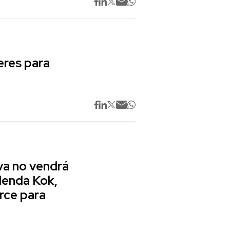
res para
va no vendrá
lenda Kok,
rce para