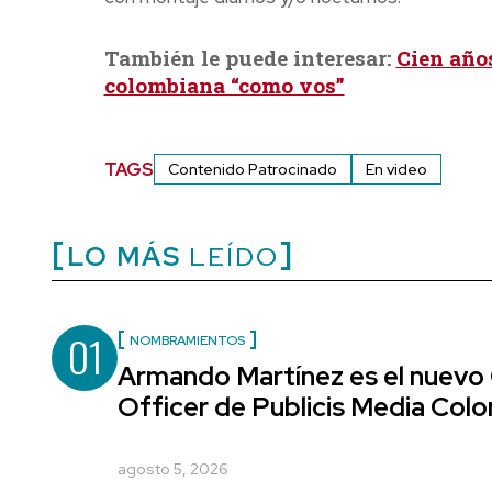
También le puede interesar:
Cien años
colombiana “como vos”
TAGS
Contenido Patrocinado
En video
LO MÁS
LEÍDO
01
NOMBRAMIENTOS
Armando Martínez es el nuevo
Officer de Publicis Media Col
agosto 5, 2026