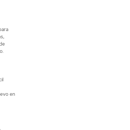
para
s,
 de
o.
il
uevo en
a