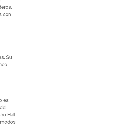
deros.
s con
es. Su
anco
o es
del
año Hall
cómodos