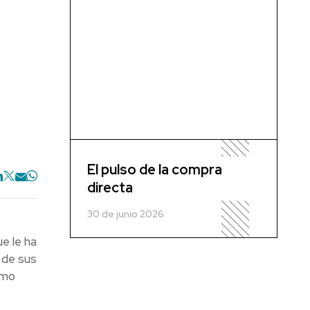
El pulso de la compra
directa
30 de junio 2026
e le ha
 de sus
omo