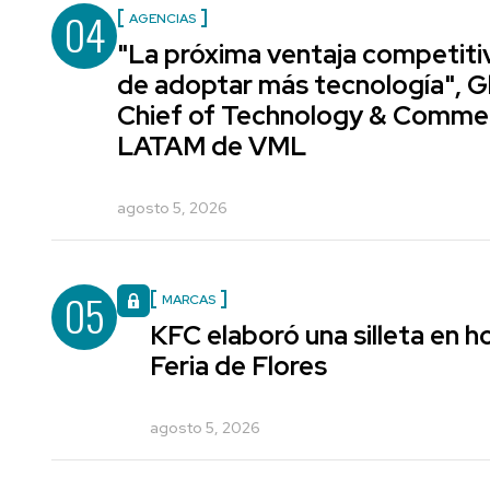
04
AGENCIAS
"La próxima ventaja competiti
de adoptar más tecnología", G
Chief of Technology & Comme
LATAM de VML
agosto 5, 2026
05
MARCAS
KFC elaboró una silleta en h
Feria de Flores
agosto 5, 2026