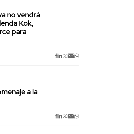
va no vendrá
lenda Kok,
rce para
omenaje a la