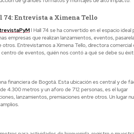
ucción de grandes formatos y montajes de alto impacto.
l 74: Entrevista a Ximena Tello
trevistaPyM
l Hall 74 se ha convertido en el espacio ideal 
as empresas que realizan lanzamientos, eventos, pasarela
e otros. Entrevistamos a Ximena Tello, directora comercial
 centro de eventos, quién nos contó a qué se debe su éxit
ona financiera de Bogotá. Esta ubicación es central y de fác
 de 4.300 metros y un aforo de 712 personas, es el lugar
nciones, lanzamientos, premiaciones entre otros. Un lugar n
amplios.
etros para actividades de bienvenida, registro o muestr