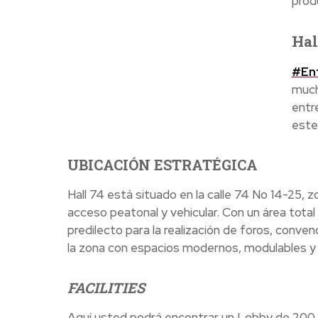
prod
Hal
#En
much
entr
este
UBICACIÓN ESTRATÉGICA
Hall 74 está situado en la calle 74 No 14-25, z
acceso peatonal y vehicular. Con un área total
predilecto para la realización de foros, conve
la zona con espacios modernos, modulables y 
FACILITIES
Aquí usted podrá encontrar un Lobby de 200 m