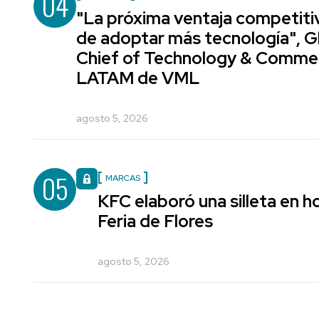
04
"La próxima ventaja competiti
de adoptar más tecnología", G
Chief of Technology & Comme
LATAM de VML
agosto 5, 2026
05
MARCAS
KFC elaboró una silleta en h
Feria de Flores
agosto 5, 2026