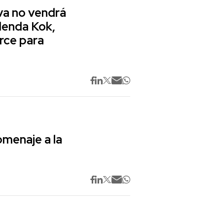
va no vendrá
lenda Kok,
rce para
omenaje a la