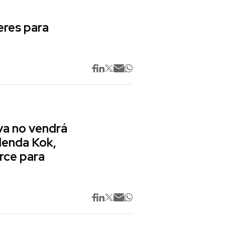
res para
va no vendrá
lenda Kok,
rce para