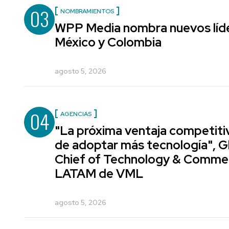
03
NOMBRAMIENTOS
WPP Media nombra nuevos líde
México y Colombia
agosto 5, 2026
04
AGENCIAS
"La próxima ventaja competiti
de adoptar más tecnología", G
Chief of Technology & Comme
LATAM de VML
agosto 5, 2026