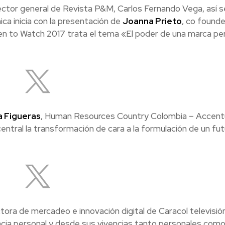
rector general de Revista P&M, Carlos Fernando Vega, así se
a inicia con la presentación de
Joanna Prieto
, co founde
n to Watch 2017 trata el tema «El poder de una marca pe
a Figueras
, Human Resources Country Colombia – Accent
central la transformación de cara a la formulación de un fut
ectora de mercadeo e innovación digital de Caracol televisió
cia personal y desde sus vivencias tanto personales com