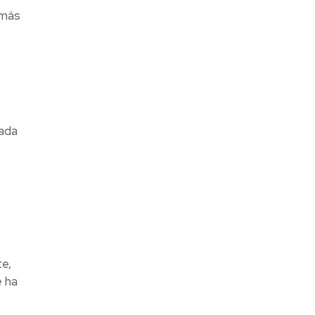
 más
ada
e,
e ha