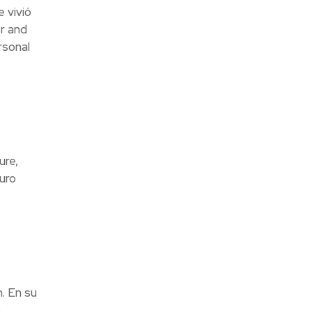
 vivió
r and
rsonal
ure,
uro
n. En su
o