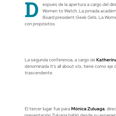
D
espués de la apertura a cargo del di
Women to Watch. La jornada académic
Board president Geek Girls. La Wome
con propósito».
La segunda conferencia, a cargo de
Katherin
denominada It’s all about «I», tiene como eje 
trascendente.
El tercer lugar fue para
Mónica Zuluaga
, dir
presentación Zuluaga habló desde su experien