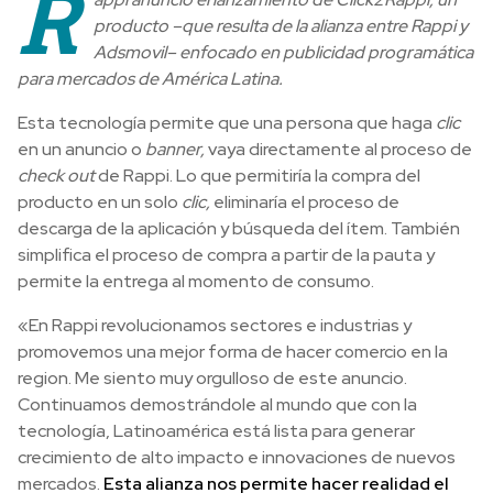
R
producto –que resulta de la alianza entre Rappi y
Adsmovil– enfocado en publicidad programática
para mercados de América Latina.
Esta tecnología permite que una persona que haga
clic
en un anuncio o
banner,
vaya directamente al proceso de
check out
de Rappi. Lo que permitiría la compra del
producto en un solo
clic,
eliminaría el proceso de
descarga de la aplicación y búsqueda del ítem. También
simplifica el proceso de compra a partir de la pauta y
permite la entrega al momento de consumo.
«En Rappi revolucionamos sectores e industrias y
promovemos una mejor forma de hacer comercio en la
region. Me siento muy orgulloso de este anuncio.
Continuamos demostrándole al mundo que con la
tecnología, Latinoamérica está lista para generar
crecimiento de alto impacto e innovaciones de nuevos
mercados.
Esta alianza nos permite hacer realidad el