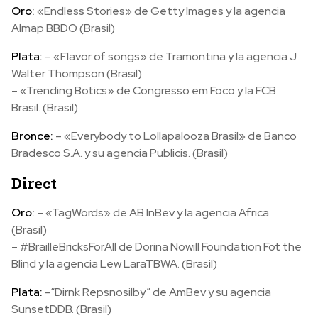
Oro:
«Endless Stories» de Getty Images y la agencia
Almap BBDO (Brasil)
Plata:
– «Flavor of songs» de Tramontina y la agencia J.
Walter Thompson (Brasil)
– «Trending Botics» de Congresso em Foco y la FCB
Brasil. (Brasil)
Bronce:
– «Everybody to Lollapalooza Brasil» de Banco
Bradesco S.A. y su agencia Publicis. (Brasil)
Direct
Oro:
– «TagWords» de AB InBev y la agencia Africa.
(Brasil)
– #BrailleBricksForAll de Dorina Nowill Foundation Fot the
Blind y la agencia Lew LaraTBWA. (Brasil)
Plata:
-“Dirnk Repsnosilby” de AmBev y su agencia
SunsetDDB. (Brasil)