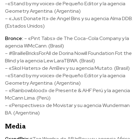
-«Stand by my voice» de Pequeño Editor y la agencia
Geometry Argentina. (Argentina)
– «Just Donate It» de Angel Bins y su agencia Alma DDB.
(Estados Unidos)
Bronce:
– «Pint Tabs» de The Coca-Cola Company y la
agencia WMcCann. (Brasil)
– #BrailleBricksForAll de Dorina Nowill Foundation Fot the
Blind y la agencia Lew LaraTBWA. (Brasil)
– «Skol Haters» de AmBev y su agencia Mutato. (Brasil)
-«Stand by my voice» de Pequeño Editor y la agencia
Geometry Argentina. (Argentina)
– «Rainbowblood» de Presente & AHF Perú y la agencia
McCann Lima. (Perú)
– «Perspectives» de Movistar y su agencia Wunderman
BA. (Argentina)
Media
GrandPrix:
«
Tag Words» de AB InBev y su agencia Africa.