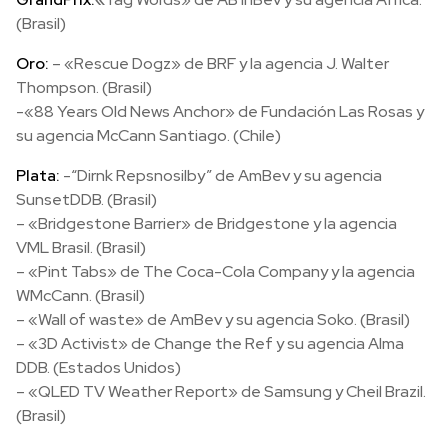
(Brasil)
Oro:
– «Rescue Dogz» de BRF y la agencia J. Walter
Thompson. (Brasil)
-«88 Years Old News Anchor» de Fundación Las Rosas y
su agencia McCann Santiago. (Chile)
Plata:
-“Dirnk Repsnosilby” de AmBev y su agencia
SunsetDDB. (Brasil)
– «Bridgestone Barrier» de Bridgestone y la agencia
VML Brasil. (Brasil)
– «Pint Tabs» de The Coca-Cola Company y la agencia
WMcCann. (Brasil)
– «Wall of waste» de AmBev y su agencia Soko. (Brasil)
– «3D Activist» de Change the Ref y su agencia Alma
DDB. (Estados Unidos)
– «QLED TV Weather Report» de Samsung y Cheil Brazil.
(Brasil)