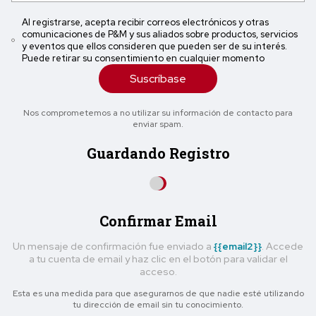
Al registrarse, acepta recibir correos electrónicos y otras
comunicaciones de P&M y sus aliados sobre productos, servicios
y eventos que ellos consideren que pueden ser de su interés.
Puede retirar su consentimiento en cualquier momento
Suscríbase
Nos comprometemos a no utilizar su información de contacto para
enviar spam.
Guardando Registro
Confirmar Email
Un mensaje de confirmación fue enviado a
{{email2}}
. Accede
a tu cuenta de email y haz clic en el botón para validar el
acceso.
Esta es una medida para que asegurarnos de que nadie esté utilizando
tu dirección de email sin tu conocimiento.