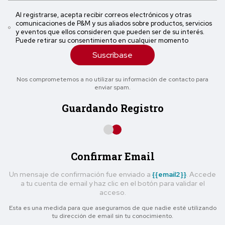
Al registrarse, acepta recibir correos electrónicos y otras
comunicaciones de P&M y sus aliados sobre productos, servicios
y eventos que ellos consideren que pueden ser de su interés.
Puede retirar su consentimiento en cualquier momento
Suscríbase
Nos comprometemos a no utilizar su información de contacto para
enviar spam.
Guardando Registro
Confirmar Email
Un mensaje de confirmación fue enviado a
{{email2}}
. Accede
a tu cuenta de email y haz clic en el botón para validar el
acceso.
Esta es una medida para que asegurarnos de que nadie esté utilizando
tu dirección de email sin tu conocimiento.