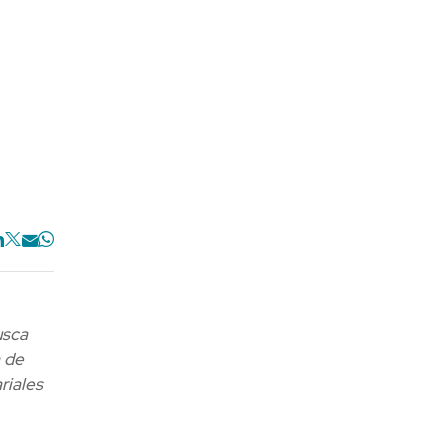
usca
a de
riales