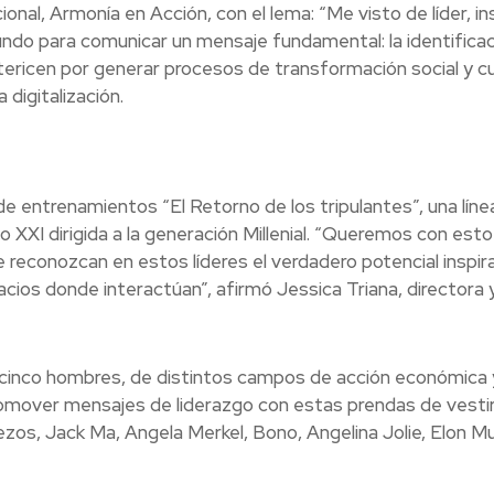
onal, Armonía en Acción, con el lema: “Me visto de líder, ins
undo para comunicar un mensaje fundamental: la identifica
ericen por generar procesos de transformación social y cu
digitalización.
 de entrenamientos “El Retorno de los tripulantes”, una líne
o XXI dirigida a la generación Millenial. “Queremos con esto
e reconozcan en estos líderes el verdadero potencial inspir
cios donde interactúan”, afirmó Jessica Triana, directora 
y cinco hombres, de distintos campos de acción económica y
romover mensajes de liderazgo con estas prendas de vestir.
ezos, Jack Ma, Angela Merkel, Bono, Angelina Jolie, Elon M