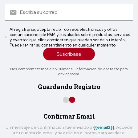
Al registrarse, acepta recibir correos electrónicos y otras
comunicaciones de P&M y sus aliados sobre productos, servicios
y eventos que ellos consideren que pueden ser de su interés.
Puede retirar su consentimiento en cualquier momento
Suscríbase
Nos comprometemos a no utilizar su información de contacto para
enviar spam.
Guardando Registro
Confirmar Email
Un mensaje de confirmación fue enviado a
{{email2}}
. Accede
a tu cuenta de email y haz clic en el botón para validar el