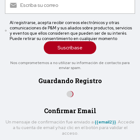
Al registrarse, acepta recibir correos electrónicos y otras
comunicaciones de P&M y sus aliados sobre productos, servicios
y eventos que ellos consideren que pueden ser de su interés.
Puede retirar su consentimiento en cualquier momento
Suscríbase
Nos comprometemos a no utilizar su información de contacto para
enviar spam.
Guardando Registro
Confirmar Email
Un mensaje de confirmación fue enviado a
{{email2}}
. Accede
a tu cuenta de email y haz clic en el botón para validar el
acceso.