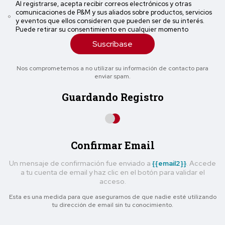
Al registrarse, acepta recibir correos electrónicos y otras
comunicaciones de P&M y sus aliados sobre productos, servicios
y eventos que ellos consideren que pueden ser de su interés.
Puede retirar su consentimiento en cualquier momento
Suscríbase
Nos comprometemos a no utilizar su información de contacto para
enviar spam.
Guardando Registro
Confirmar Email
Un mensaje de confirmación fue enviado a
{{email2}}
. Accede
a tu cuenta de email y haz clic en el botón para validar el
acceso.
Esta es una medida para que asegurarnos de que nadie esté utilizando
tu dirección de email sin tu conocimiento.