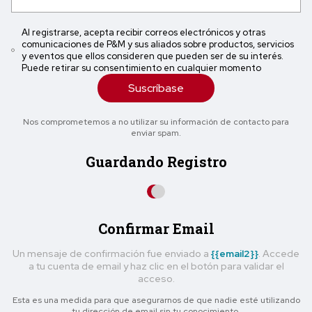
Al registrarse, acepta recibir correos electrónicos y otras
comunicaciones de P&M y sus aliados sobre productos, servicios
y eventos que ellos consideren que pueden ser de su interés.
Puede retirar su consentimiento en cualquier momento
Suscríbase
Nos comprometemos a no utilizar su información de contacto para
enviar spam.
Guardando Registro
Confirmar Email
Un mensaje de confirmación fue enviado a
{{email2}}
. Accede
a tu cuenta de email y haz clic en el botón para validar el
acceso.
Esta es una medida para que asegurarnos de que nadie esté utilizando
tu dirección de email sin tu conocimiento.