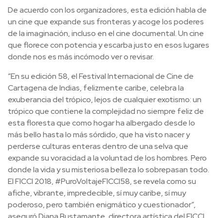
De acuerdo con los organizadores, esta edición habla de
un cine que expande sus fronteras y acoge los poderes
de la imaginación, incluso en el cine documental. Un cine
que florece con potencia y escarba justo en esos lugares
donde nos es más incómodo ver o revisar.
“En su edición 58, el Festival Internacional de Cine de
Cartagena de Indias, felizmente caribe, celebra la
exuberancia del trópico, lejos de cualquier exotismo: un
trópico que contiene la complejidad no siempre feliz de
esta floresta que como hogar ha albergado desde lo
más bello hasta lo más sórdido, que ha visto nacer y
perderse culturas enteras dentro de una selva que
expande su voracidad a la voluntad de los hombres. Pero
donde la vida y su misteriosa belleza lo sobrepasan todo.
El FICCI 2018, #PuroVoltajeFICCI58, se revela como su
afiche, vibrante, impredecible, sí muy caribe, sí muy
poderoso, pero también enigmático y cuestionador”,
aseguró Diana Bustamante, directora artística del FICCI.