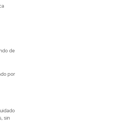
ca
endo de
ado por
cuidado
, sin