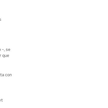
s
 -, se
r que
nta con
et