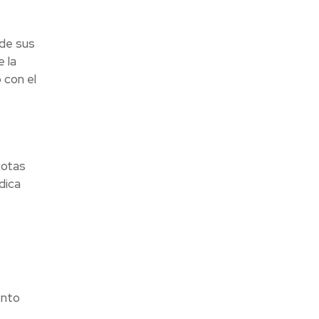
 de sus
 la
 con el
cotas
dica
ento