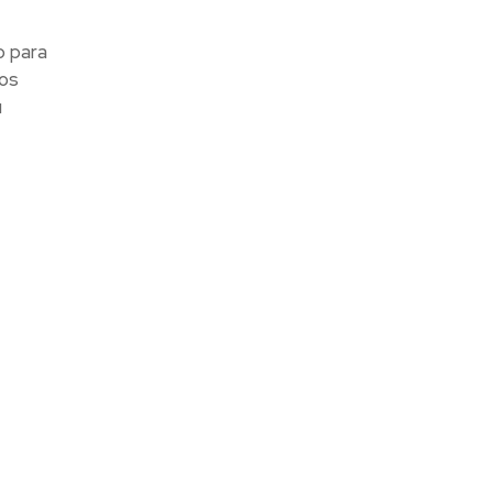
o para
ros
u