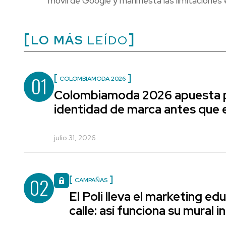
móvil de Google y manifiesta las limitaciones
LO MÁS
LEÍDO
01
COLOMBIAMODA 2026
Colombiamoda 2026 apuesta p
identidad de marca antes que e
julio 31, 2026
02
CAMPAÑAS
El Poli lleva el marketing edu
calle: así funciona su mural i