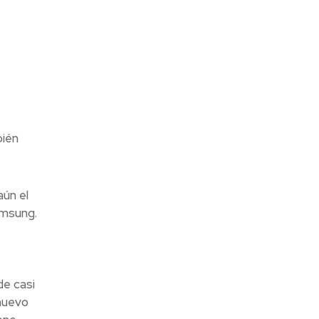
bién
aún el
amsung.
de casi
 nuevo