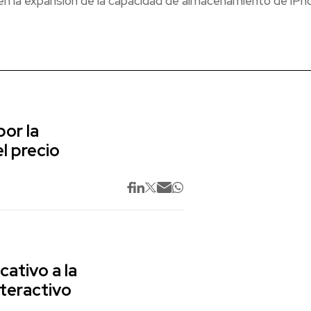
 en la expansión de la capacidad de almacenamiento de iPh
or la
l precio
cativo a la
nteractivo