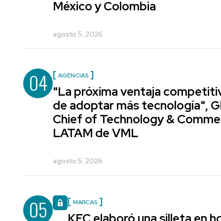
México y Colombia
agosto 5, 2026
04
AGENCIAS
"La próxima ventaja competiti
de adoptar más tecnología", G
Chief of Technology & Comme
LATAM de VML
agosto 5, 2026
05
MARCAS
KFC elaboró una silleta en h