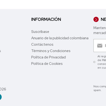
INFORMACIÓN
NE
Mantent
Suscríbase
mercade
Anuario de la publicidad colombiana
Contáctenos
s
Términos y Condiciones
Al reg
Política de Privacidad
de P&M
Política de Cookies
consid
en cu
Nos comp
2026
spam.