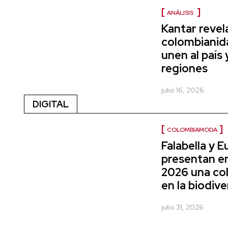
ANÁLISIS
Kantar revel
colombianida
unen al país 
regiones
julio 16, 2026
DIGITAL
COLOMBIAMODA
Falabella y 
presentan 
2026 una col
en la biodiv
julio 31, 2026