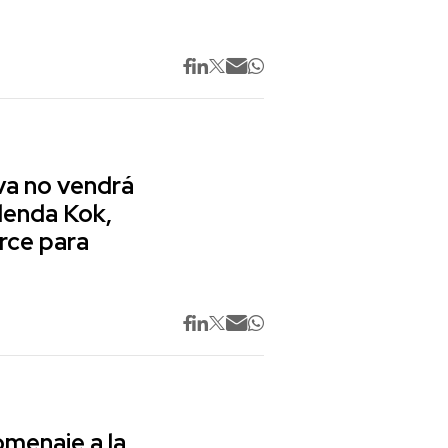
va no vendrá
lenda Kok,
rce para
omenaje a la