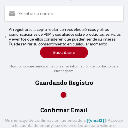
Al registrarse, acepta recibir correos electrónicos y otras
comunicaciones de P&M y sus aliados sobre productos, servicios
y eventos que ellos consideren que pueden ser de su interés.
Puede retirar su consentimiento en cualquier momento
Suscríbase
Nos comprometemos a no utilizar su información de contacto para
enviar spam.
Guardando Registro
Confirmar Email
Un mensaje de confirmación fue enviado a
{{email2}}
. Accede
a tu cuenta de email y haz clic en el botón para validar el