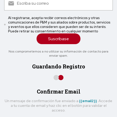
Al registrarse, acepta recibir correos electrónicos y otras
comunicaciones de P&M y sus aliados sobre productos, servicios
y eventos que ellos consideren que pueden ser de su interés.
Puede retirar su consentimiento en cualquier momento
Suscríbase
Nos comprometemos a no utilizar su información de contacto para
enviar spam.
Guardando Registro
Confirmar Email
Un mensaje de confirmación fue enviado a
{{email2}}
. Accede
a tu cuenta de email y haz clic en el botón para validar el
acceso.