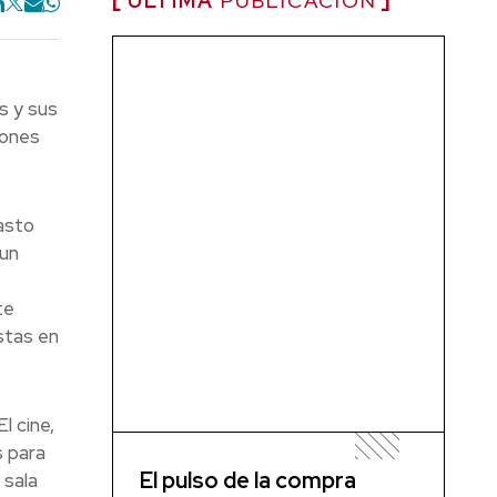
ÚLTIMA
PUBLICACIÓN
s y sus
iones
asto
 un
te
stas en
l cine,
s para
El pulso de la compra
 sala