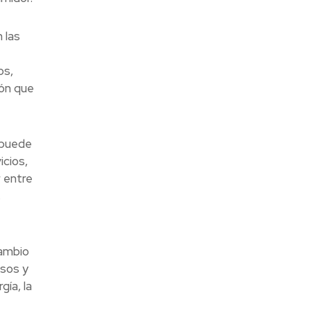
 las
os,
ión que
 puede
icios,
 entre
,
ambio
rsos y
ía, la