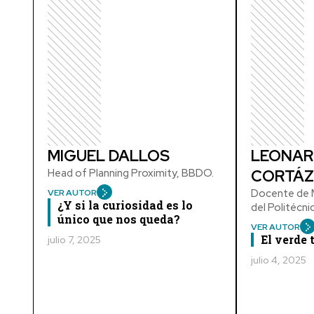
MIGUEL DALLOS
LEONAR
Head of Planning Proximity, BBDO.
CORTÁZ
Docente de M
VER AUTOR
¿Y si la curiosidad es lo
del Politécn
único que nos queda?
VER AUTOR
El verde
julio 7, 2025
julio 4, 2025