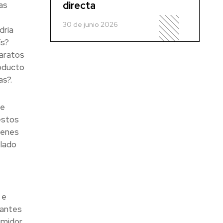
directa
as
30 de junio 2026
dría
ís?
paratos
roducto
as?.
ne
estos
cenes
elado
 e
 antes
midor.