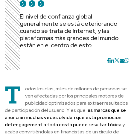
El nivel de confianza global
generalmente se está deteriorando
cuando se trata de Internet, y las
plataformas más grandes del mundo
están en el centro de esto.
T
odos los días, miles de millones de personas se
ven afectadas por los principales motores de
publicidad optimizados para extraer resultados
de participación del usuario. Y es que
las marcas que se
anuncian muchas veces olvidan que esta promoción
del engagement a toda costa puede resultar tóxica
y
acaba convirtiéndolas en financistas de un círculo de