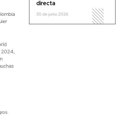
directa
olombia
30 de junio 2026
uier
orld
y 2024,
en
 muchas
ros.