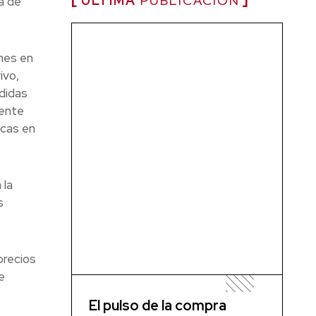
ÚLTIMA
PUBLICACIÓN
á de
ones en
ivo,
didas
iente
icas en
 la
s
precios
e
El pulso de la compra