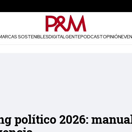
MARCAS SOSTENIBLES
DIGITAL
GENTE
PODCAST
OPINIÓN
EVE
g político 2026: manua