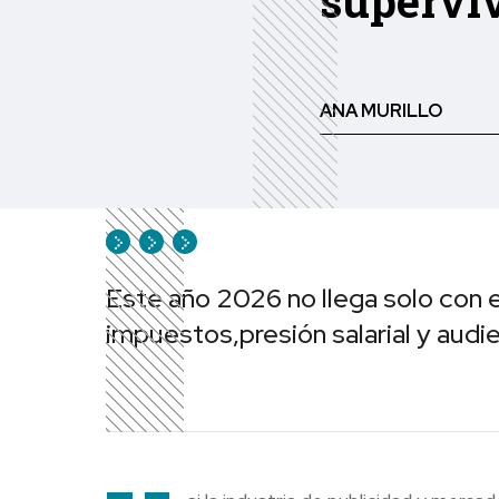
supervi
ANA MURILLO
Este año 2026 no llega solo con 
impuestos,presión salarial y audi