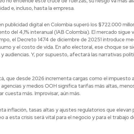
deo no entiende este cruce de fuerzas, su riesgo va más all
idad e, incluso, hasta la empresa.
en publicidad digital en Colombia superó los $722.000 mill
nto del 4,1% interanual (IAB Colombia). El mercado sigue v
empo, el Decreto 1474 de diciembre de 20251 introduce me
umo y el costo de vida. En año electoral, ese choque se s
s y audiencias. Y, por supuesto, afectará las narrativas polít
tá, que desde 2026 incrementa cargas como el impuesto a
, agencias y medios OOH significa tarifas más altas, meno
r cuesta más. Improvisar, aún más.
a inflación, tasas altas y ajustes regulatorios que elevan 
a esta crisis será vital para el negocio y para el trabajo d