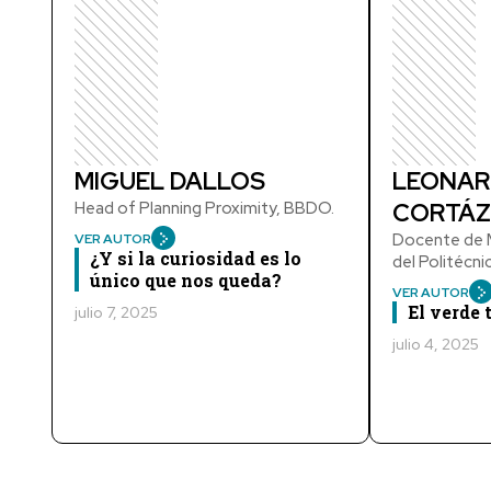
MIGUEL DALLOS
LEONAR
Head of Planning Proximity, BBDO.
CORTÁZ
Docente de M
VER AUTOR
¿Y si la curiosidad es lo
del Politécn
único que nos queda?
VER AUTOR
El verde
julio 7, 2025
julio 4, 2025