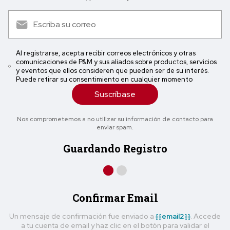
Al registrarse, acepta recibir correos electrónicos y otras
comunicaciones de P&M y sus aliados sobre productos, servicios
y eventos que ellos consideren que pueden ser de su interés.
Puede retirar su consentimiento en cualquier momento
Suscríbase
Nos comprometemos a no utilizar su información de contacto para
enviar spam.
Guardando Registro
Confirmar Email
Un mensaje de confirmación fue enviado a
{{email2}}
. Accede
a tu cuenta de email y haz clic en el botón para validar el