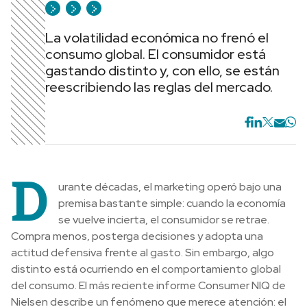
La volatilidad económica no frenó el
consumo global. El consumidor está
gastando distinto y, con ello, se están
reescribiendo las reglas del mercado.
D
urante décadas, el marketing operó bajo una
premisa bastante simple: cuando la economía
se vuelve incierta, el consumidor se retrae.
Compra menos, posterga decisiones y adopta una
actitud defensiva frente al gasto. Sin embargo, algo
distinto está ocurriendo en el comportamiento global
del consumo. El más reciente informe Consumer NIQ de
Nielsen describe un fenómeno que merece atención: el