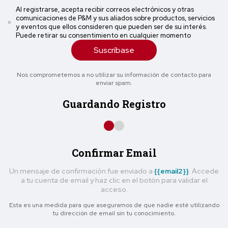
Al registrarse, acepta recibir correos electrónicos y otras
comunicaciones de P&M y sus aliados sobre productos, servicios
y eventos que ellos consideren que pueden ser de su interés.
Puede retirar su consentimiento en cualquier momento
Suscríbase
Nos comprometemos a no utilizar su información de contacto para
enviar spam.
Guardando Registro
Confirmar Email
Un mensaje de confirmación fue enviado a
{{email2}}
. Accede
a tu cuenta de email y haz clic en el botón para validar el
acceso.
Esta es una medida para que asegurarnos de que nadie esté utilizando
tu dirección de email sin tu conocimiento.