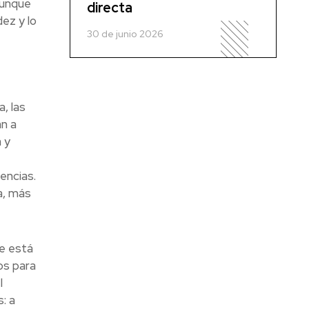
Aunque
directa
ez y lo
30 de junio 2026
, las
án a
 y
encias.
a, más
ve está
os para
l
: a