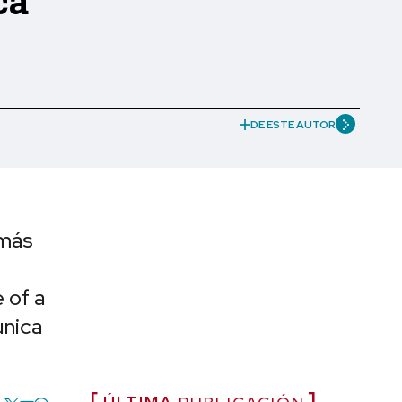
ca
DE ESTE AUTOR
 más
 of a
unica