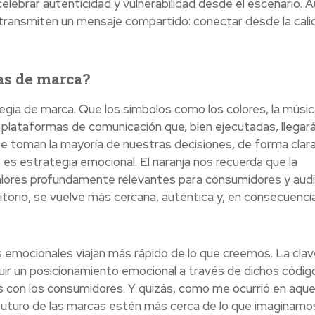
celebrar autenticidad y vulnerabilidad desde el escenario. 
 transmiten un mensaje compartido: conectar desde la calid
as de marca?
gia de marca. Que los símbolos como los colores, la música
r plataformas de comunicación que, bien ejecutadas, llegar
se toman la mayoría de nuestras decisiones, de forma clara
 es estrategia emocional. El naranja nos recuerda que la
valores profundamente relevantes para consumidores y audi
torio, se vuelve más cercana, auténtica y, en consecuenci
os emocionales viajan más rápido de lo que creemos. La cla
ir un posicionamiento emocional a través de dichos códig
s con los consumidores. Y quizás, como me ocurrió en aque
l futuro de las marcas estén más cerca de lo que imaginamos