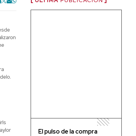
ÚLTIMA
PUBLICACIÓN
desde
lizaron
me
ra
delo.
rls
aylor
El pulso de la compra