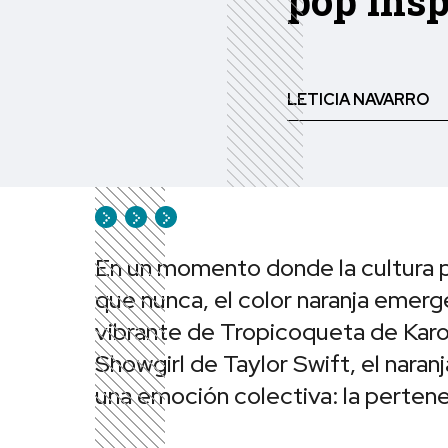
pop insp
LETICIA NAVARRO
En un momento donde la cultura p
que nunca, el color naranja emer
vibrante de Tropicoqueta de Karol
Showgirl de Taylor Swift, el nara
una emoción colectiva: la pertene