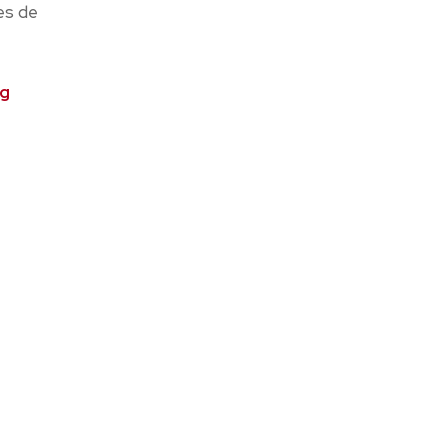
es de
ng