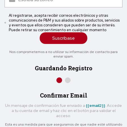
Al registrarse, acepta recibir correos electrónicos y otras
comunicaciones de P&M y sus aliados sobre productos, servicios
y eventos que ellos consideren que pueden ser de su interés.
Puede retirar su consentimiento en cualquier momento
Suscríbase
Nos comprometemos a no utilizar su información de contacto para
enviar spam.
Guardando Registro
Confirmar Email
Un mensaje de confirmación fue enviado a
{{email2}}
. Accede
a tu cuenta de email y haz clic en el botón para validar el
acceso.
Esta es una medida para que asegurarnos de que nadie esté utilizando