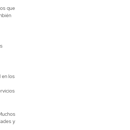
ios que
mbién
as
 en los
rvicios
 Muchos
dades y