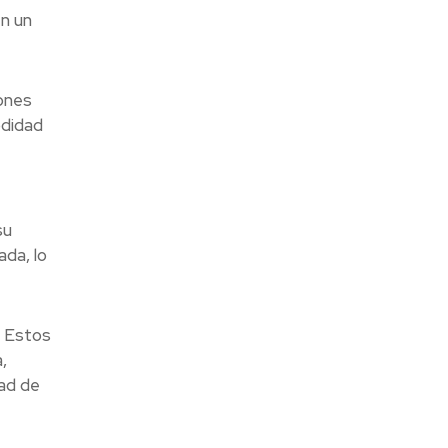
en un
iones
odidad
su
ada, lo
. Estos
,
dad de