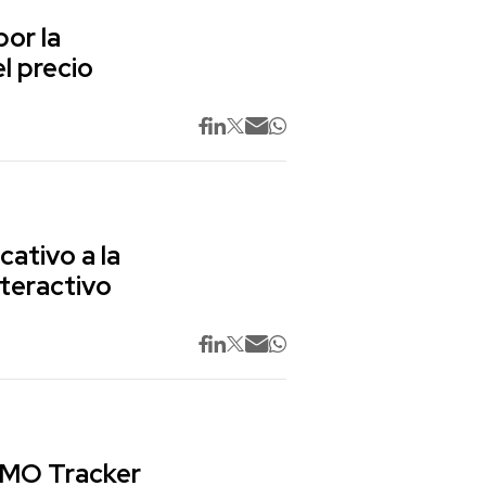
or la
l precio
cativo a la
nteractivo
 CMO Tracker