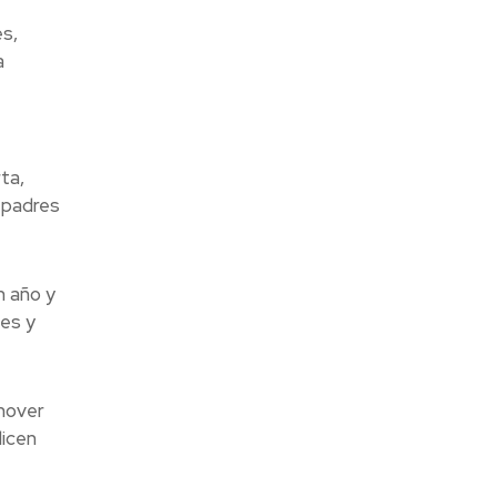
s,
a
ta,
 padres
n año y
nes y
mover
dicen