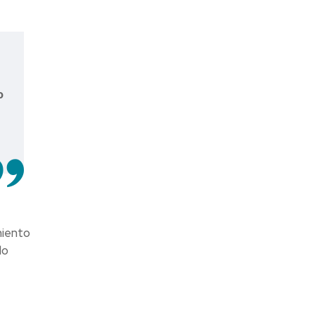
o
miento
do