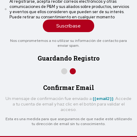
Al registrarse, acepta recibir correos electrónicos y otras
comunicaciones de P&M y sus aliados sobre productos, servicios
y eventos que ellos consideren que pueden ser de su interés.
Puede retirar su consentimiento en cualquier momento
Suscríbase
Nos comprometemos a no utilizar su información de contacto para
enviar spam.
Guardando Registro
Confirmar Email
Un mensaje de confirmación fue enviado a
{{email2}}
. Accede
a tu cuenta de email y haz clic en el botón para validar el
acceso.
Esta es una medida para que asegurarnos de que nadie esté utilizando
tu dirección de email sin tu conocimiento.